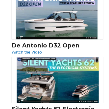
Antonio
D42
Open
De Antonio D32 Open
:
Watch the Video
De
Antonio
D32
Open
Silent Yachts 62 Electronic