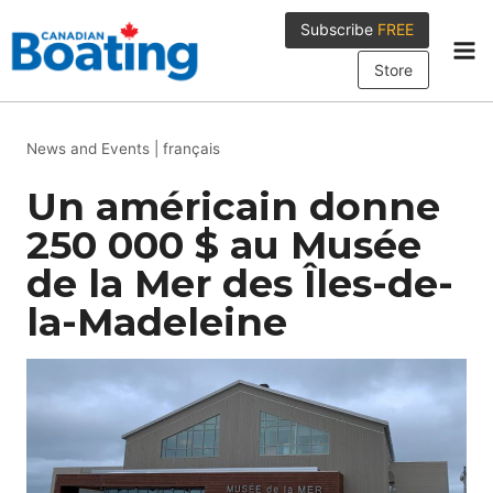
Skip
Subscribe
FREE
to
content
Store
News and Events
|
français
Un américain donne
250 000 $ au Musée
de la Mer des Îles-de-
la-Madeleine