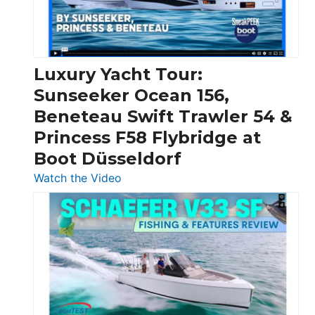
Feet
|
Chris-
Craft,
Luxury Yacht Tour:
Invictus
Sunseeker Ocean 156,
&
Beneteau Swift Trawler 54 &
Quarken
Princess F58 Flybridge at
at
Boot Düsseldorf
Boot
Düsseldorf
:
Watch the Video
Luxury
Yacht
Tour:
Sunseeker
Ocean
156,
Beneteau