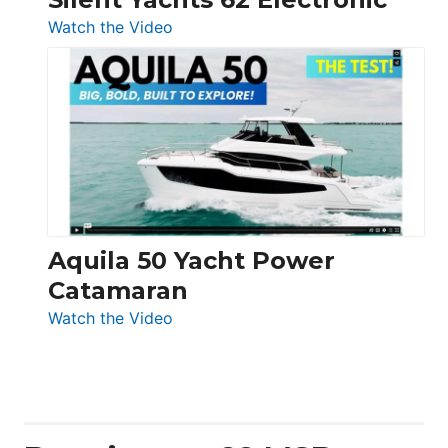
:
Watch the Video
Silent
Yachts
62
Electronic
Aquila 50 Yacht Power
Catamaran
:
Watch the Video
Aquila
50
Yacht
Power
Catamaran