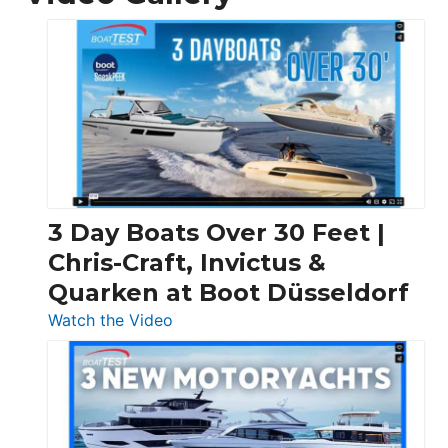
3 Day Boats Over 30 Feet |
Chris-Craft, Invictus &
Quarken at Boot Düsseldorf
:
Watch the Video
3
Day
Boats
Over
30