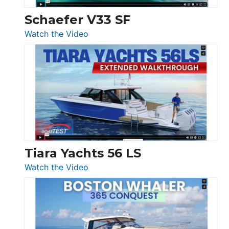
Swift
Trawler
Schaefer V33 SF
54
:
Watch the Video
&
Schaefer
Princess
V33
F58
SF
Flybridge
at
Boot
Düsseldorf
Tiara Yachts 56 LS
:
Watch the Video
Tiara
Yachts
56
LS