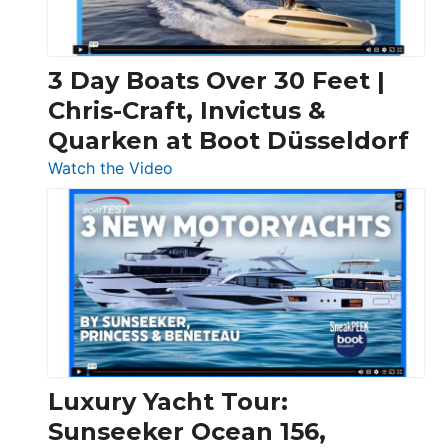
3 Day Boats Over 30 Feet |
Chris-Craft, Invictus &
Quarken at Boot Düsseldorf
:
Watch the Video
3
Day
Boats
Over
30
Feet
|
Chris-
Craft,
Luxury Yacht Tour:
Invictus
Sunseeker Ocean 156,
&