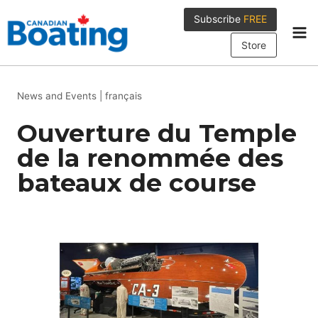
Skip
Subscribe
FREE
to
content
Store
News and Events
|
français
Ouverture du Temple
de la renommée des
bateaux de course