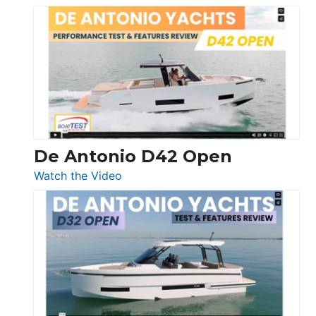
Boston
Whaler
365
Conquest
De Antonio D42 Open
:
Watch the Video
De
Antonio
D42
Open