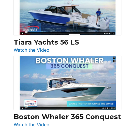
Flybridge
at
Boot
Düsseldorf
Tiara Yachts 56 LS
:
Watch the Video
Tiara
Yachts
56
LS
Boston Whaler 365 Conquest
:
Watch the Video