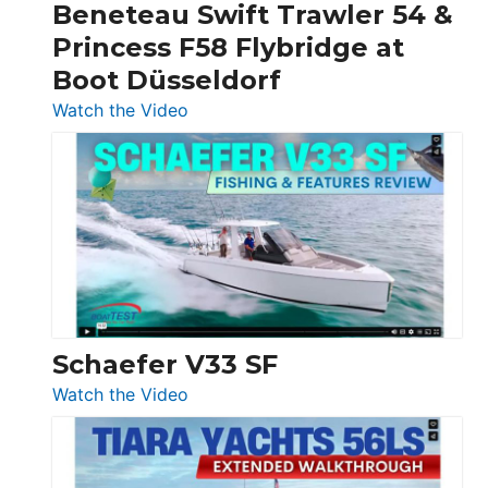
Beneteau Swift Trawler 54 &
Quarken
Princess F58 Flybridge at
at
Boot Düsseldorf
Boot
Düsseldorf
:
Watch the Video
Luxury
Yacht
Tour:
Sunseeker
Ocean
156,
Beneteau
Swift
Trawler
Schaefer V33 SF
54
:
Watch the Video
&
Schaefer
Princess
V33
F58
SF