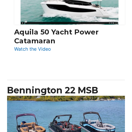
Aquila 50 Yacht Power
Catamaran
:
Watch the Video
Aquila
50
Yacht
Power
Catamaran
Bennington 22 MSB