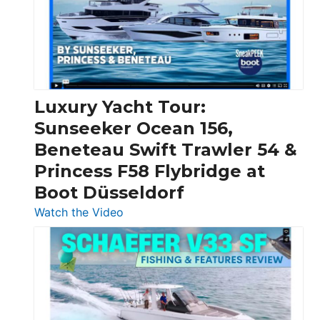
Over
30
Feet
|
Chris-
Craft,
Luxury Yacht Tour:
Invictus
Sunseeker Ocean 156,
&
Beneteau Swift Trawler 54 &
Quarken
Princess F58 Flybridge at
at
Boot Düsseldorf
Boot
Düsseldorf
:
Watch the Video
Luxury
Yacht
Tour:
Sunseeker
Ocean
156,