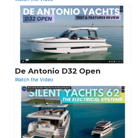
De
Antonio
D42
Open
De Antonio D32 Open
:
Watch the Video
De
Antonio
D32
Open