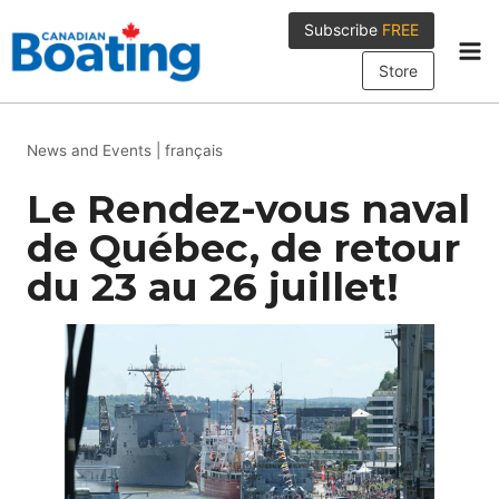
Skip
Subscribe
FREE
to
content
Store
News and Events
|
français
Le Rendez-vous naval
de Québec, de retour
du 23 au 26 juillet!