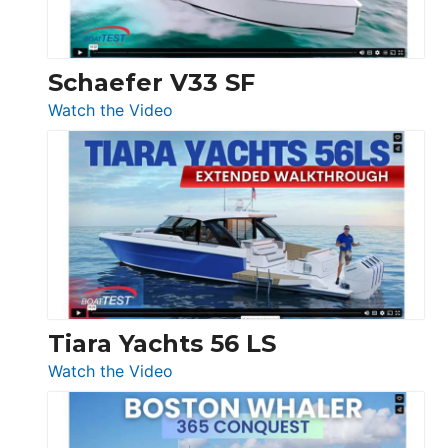
Beneteau
Swift
Trawler
Schaefer V33 SF
54
:
Watch the Video
&
Schaefer
Princess
V33
F58
SF
Flybridge
at
Boot
Düsseldorf
Tiara Yachts 56 LS
:
Watch the Video
Tiara
Yachts
56