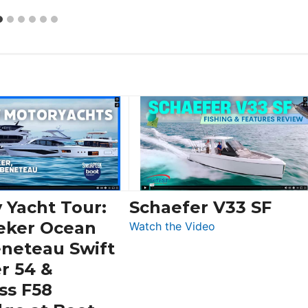
 Yacht Tour:
Schaefer V33 SF
eker Ocean
:
Watch the Video
Schaefer
eneteau Swift
V33
r 54 &
SF
ss F58