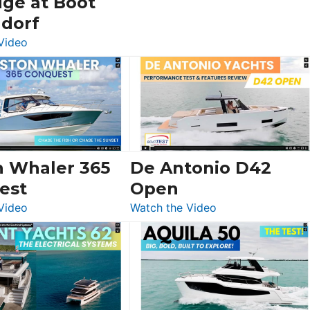
dge at Boot
ldorf
:
Video
Luxury
Yacht
Tour:
Sunseeker
Ocean
156,
Beneteau
n Whaler 365
De Antonio D42
Swift
est
Open
Trawler
:
:
Video
Watch the Video
54
Boston
De
&
Whaler
Antonio
Princess
365
D42
F58
Conquest
Open
Flybridge
at