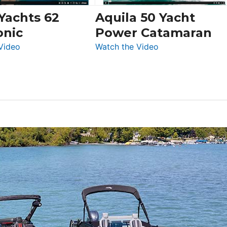
Boot
 Yachts 62
Aquila 50 Yacht
Düsseldorf
onic
Power Catamaran
:
:
Video
Watch the Video
Silent
Aquila
Yachts
50
62
Yacht
Electronic
Power
Catamaran