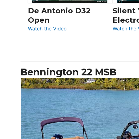
De Antonio D32
Silent
Open
Electr
:
Watch the Video
Watch the 
De
Antonio
D32
Open
Bennington 22 MSB