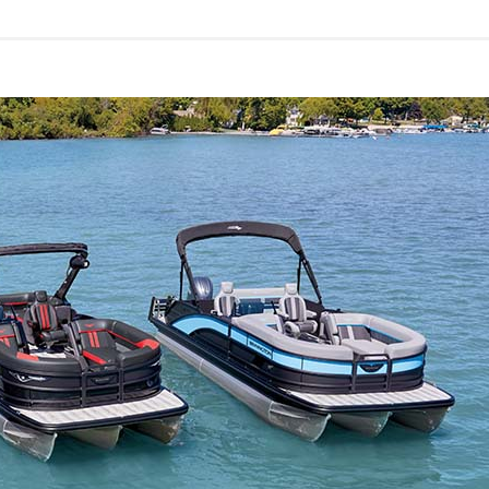
62
Yacht
Electronic
Power
Catamaran