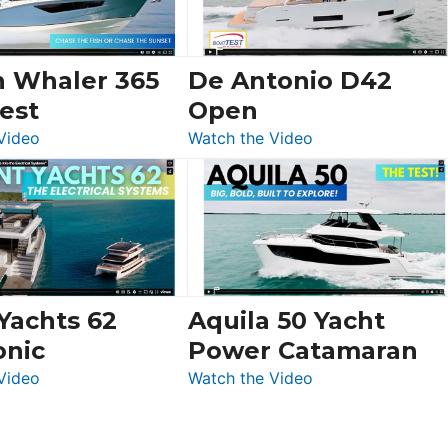
Ocean
156,
Beneteau
n Whaler 365
De Antonio D42
Swift
est
Open
Trawler
:
:
Video
Watch the Video
54
Boston
De
&
Whaler
Antonio
Princess
365
D42
F58
Conquest
Open
Flybridge
at
Boot
 Yachts 62
Aquila 50 Yacht
Düsseldorf
onic
Power Catamaran
:
:
Video
Watch the Video
Silent
Aquila
Yachts
50