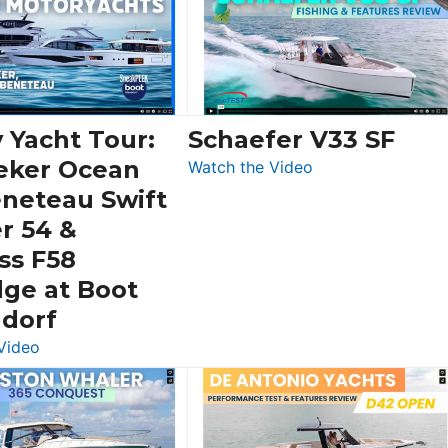
 Yacht Tour:
Schaefer V33 SF
eker Ocean
:
Watch the Video
Schaefer
eneteau Swift
V33
r 54 &
SF
ss F58
dge at Boot
ldorf
:
Video
Luxury
Yacht
Tour:
Sunseeker