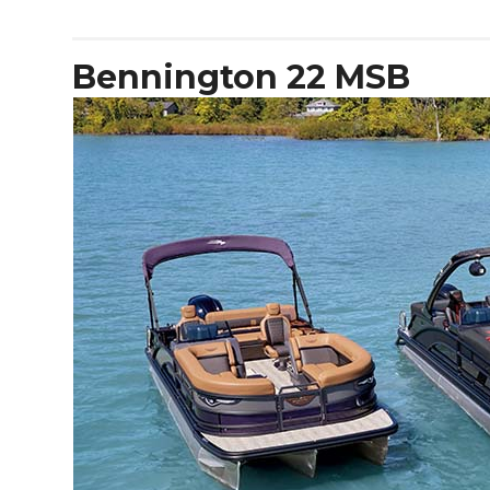
D32
Open
Bennington 22 MSB