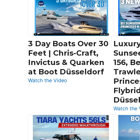
3 Day Boats Over 30
Luxury
Feet | Chris-Craft,
Sunse
Invictus & Quarken
156, B
at Boot Düsseldorf
Trawle
Prince
:
Watch the Video
3
Flybri
Day
Düsse
Boats
Watch the 
Over
30
Feet
|