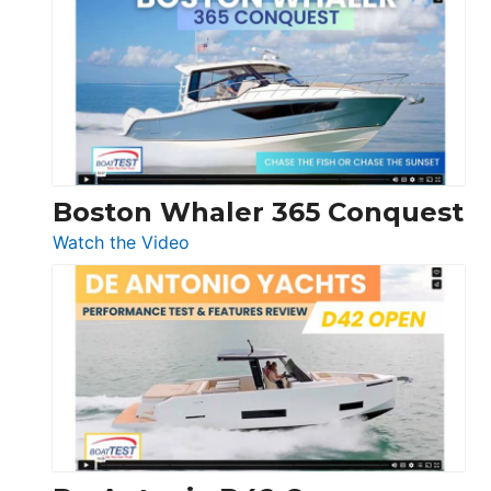
Yachts
56
LS
Boston Whaler 365 Conquest
:
Watch the Video
Boston
Whaler
365
Conquest