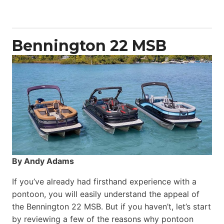
Yacht
Power
Catamaran
Bennington 22 MSB
By Andy Adams
If you’ve already had firsthand experience with a
pontoon, you will easily understand the appeal of
the Bennington 22 MSB. But if you haven’t, let’s start
by reviewing a few of the reasons why pontoon