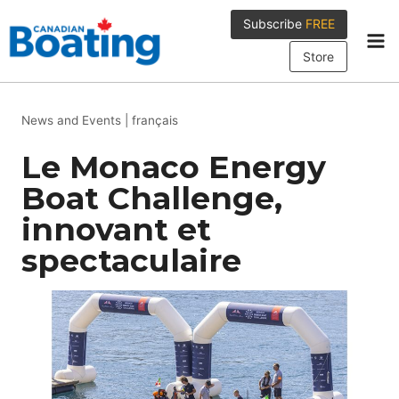
Skip
Subscribe
FREE
to
content
Store
News and Events
|
français
Le Monaco Energy
Boat Challenge,
innovant et
spectaculaire