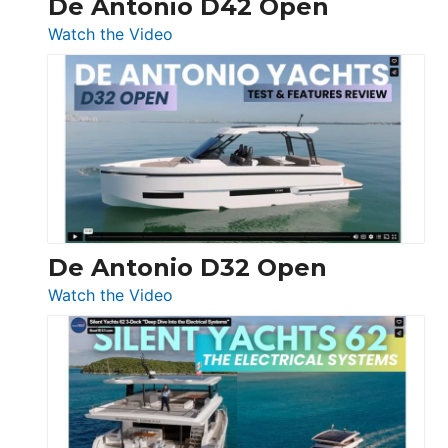
De Antonio D42 Open
:
Watch the Video
De
Antonio
D42
Open
De Antonio D32 Open
:
Watch the Video
De
Antonio
D32
Open