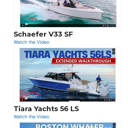
Ocean
156,
Beneteau
Swift
Trawler
Schaefer V33 SF
54
:
Watch the Video
&
Schaefer
Princess
V33
F58
SF
Flybridge
at
Boot
Düsseldorf
Tiara Yachts 56 LS
:
Watch the Video
Tiara