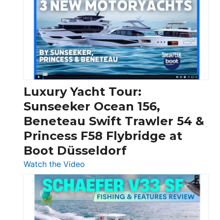
Day
Boats
Over
30
Feet
|
Chris-
Craft,
Luxury Yacht Tour:
Invictus
Sunseeker Ocean 156,
&
Beneteau Swift Trawler 54 &
Quarken
Princess F58 Flybridge at
at
Boot Düsseldorf
Boot
Düsseldorf
:
Watch the Video
Luxury
Yacht
Tour:
Sunseeker