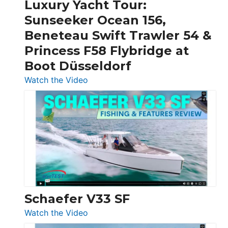
Luxury Yacht Tour:
Invictus
Sunseeker Ocean 156,
&
Beneteau Swift Trawler 54 &
Quarken
Princess F58 Flybridge at
at
Boot Düsseldorf
Boot
Düsseldorf
:
Watch the Video
Luxury
Yacht
Tour:
Sunseeker
Ocean
156,
Beneteau
Swift
Trawler
Schaefer V33 SF
54
:
Watch the Video
&
Schaefer