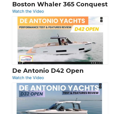
Boston Whaler 365 Conquest
:
Watch the Video
Boston
Whaler
365
Conquest
De Antonio D42 Open
:
Watch the Video
De
Antonio
D42
Open