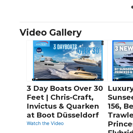
Video Gallery
3 Day Boats Over 30
Luxury
Feet | Chris-Craft,
Sunse
Invictus & Quarken
156, B
at Boot Düsseldorf
Trawle
Prince
:
Watch the Video
3
Flybri