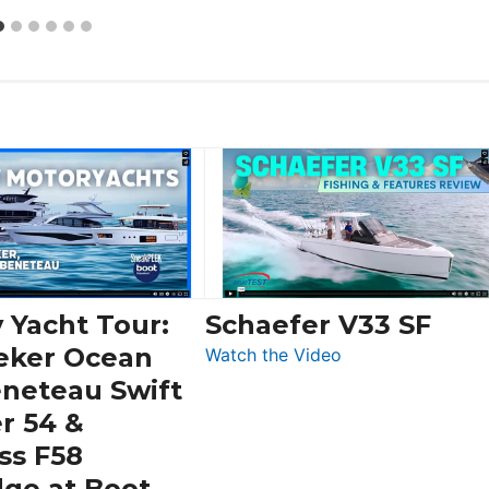
 Yacht Tour:
Schaefer V33 SF
eker Ocean
:
Watch the Video
Schaefer
eneteau Swift
V33
r 54 &
SF
ss F58
dge at Boot