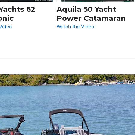
Boot
 Yachts 62
Aquila 50 Yacht
Düsseldorf
onic
Power Catamaran
:
:
Video
Watch the Video
Silent
Aquila
Yachts
50
62
Yacht
Electronic
Power
Catamaran