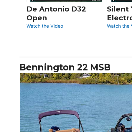
De Antonio D32
Silent
Open
Electr
:
Watch the Video
Watch the 
De
Antonio
D32
Open
Bennington 22 MSB