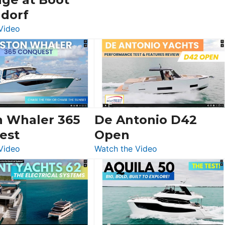
ldorf
:
Video
Luxury
Yacht
Tour:
Sunseeker
Ocean
156,
Beneteau
n Whaler 365
De Antonio D42
Swift
est
Open
Trawler
:
:
Video
Watch the Video
54
Boston
De
&
Whaler
Antonio
Princess
365
D42
F58
Conquest
Open
Flybridge
at