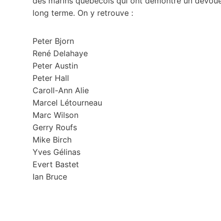
des marins québécois qui ont démontré un dévouem
long terme. On y retrouve :
Peter Bjorn
René Delahaye
Peter Austin
Peter Hall
Caroll-Ann Alie
Marcel Létourneau
Marc Wilson
Gerry Roufs
Mike Birch
Yves Gélinas
Evert Bastet
Ian Bruce