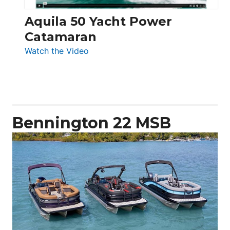
Aquila 50 Yacht Power
Catamaran
:
Watch the Video
Aquila
50
Yacht
Power
Catamaran
Bennington 22 MSB