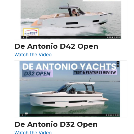
Conquest
De Antonio D42 Open
:
Watch the Video
De
Antonio
D42
Open
De Antonio D32 Open
:
Watch the Video