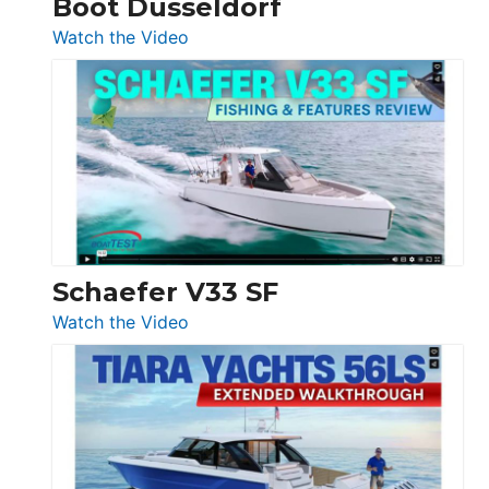
Boot Düsseldorf
Boot
Düsseldorf
:
Watch the Video
Luxury
Yacht
Tour:
Sunseeker
Ocean
156,
Beneteau
Swift
Trawler
Schaefer V33 SF
54
:
Watch the Video
&
Schaefer
Princess
V33
F58
SF
Flybridge
at
Boot