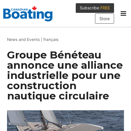
Skip
Subscribe
FREE
to
content
Store
News and Events
|
français
Groupe Bénéteau
annonce une alliance
industrielle pour une
construction
nautique circulaire