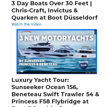
3 Day Boats Over 30 Feet |
Chris-Craft, Invictus &
Quarken at Boot Düsseldorf
:
Watch the Video
3
Day
Boats
Over
30
Feet
|
Chris-
Craft,
Luxury Yacht Tour:
Invictus
Sunseeker Ocean 156,
&
Beneteau Swift Trawler 54 &
Quarken
Princess F58 Flybridge at
at