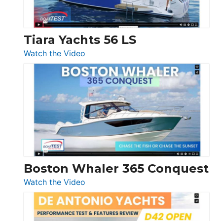
Düsseldorf
Tiara Yachts 56 LS
:
Watch the Video
Tiara
Yachts
56
LS
Boston Whaler 365 Conquest
:
Watch the Video
Boston
Whaler
365