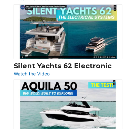
De
Antonio
D32
Open
Silent Yachts 62 Electronic
:
Watch the Video
Silent
Yachts
62
Electronic