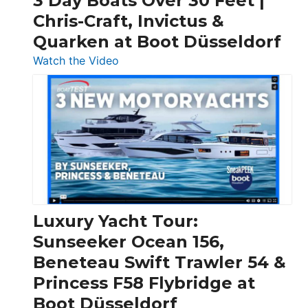
3 Day Boats Over 30 Feet |
Chris-Craft, Invictus &
Quarken at Boot Düsseldorf
:
Watch the Video
3
Day
Boats
Over
30
Feet
|
Chris-
Craft,
Luxury Yacht Tour:
Invictus
Sunseeker Ocean 156,
&
Beneteau Swift Trawler 54 &
Quarken
Princess F58 Flybridge at
at
Boot Düsseldorf
Boot