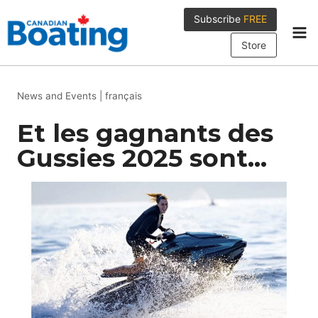
Skip
Subscribe
FREE
to
content
Store
News and Events
|
français
Et les gagnants des
Gussies 2025 sont…