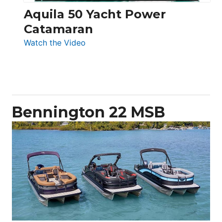
Aquila 50 Yacht Power
Catamaran
:
Watch the Video
Aquila
50
Yacht
Power
Catamaran
Bennington 22 MSB