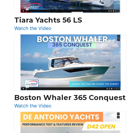
Tiara Yachts 56 LS
:
Watch the Video
Tiara
Yachts
56
LS
Boston Whaler 365 Conquest
:
Watch the Video
Boston
Whaler
365