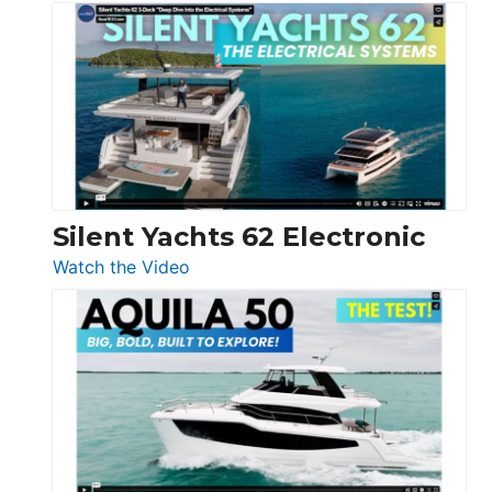
De
Antonio
D32
Open
Silent Yachts 62 Electronic
:
Watch the Video
Silent
Yachts
62
Electronic