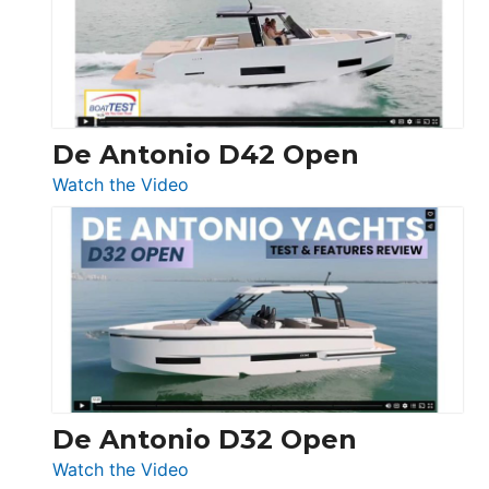
Conquest
De Antonio D42 Open
:
Watch the Video
De
Antonio
D42
Open
De Antonio D32 Open
:
Watch the Video