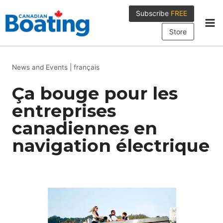
Skip
Subscribe
FREE
to
content
Store
News and Events
|
français
Ça bouge pour les
entreprises
canadiennes en
navigation électrique