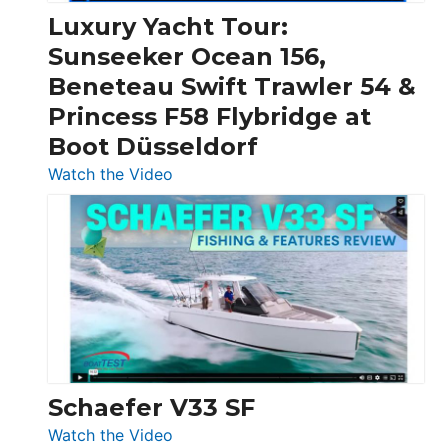
Craft,
Luxury Yacht Tour:
Invictus
Sunseeker Ocean 156,
&
Beneteau Swift Trawler 54 &
Quarken
Princess F58 Flybridge at
at
Boot Düsseldorf
Boot
Düsseldorf
:
Watch the Video
Luxury
Yacht
Tour:
Sunseeker
Ocean
156,
Beneteau
Swift
Trawler
Schaefer V33 SF
54
:
Watch the Video
&