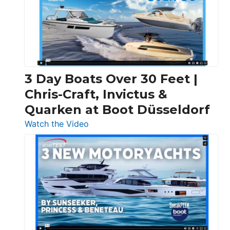
3 Day Boats Over 30 Feet |
Chris-Craft, Invictus &
Quarken at Boot Düsseldorf
:
Watch the Video
3
Day
Boats
Over
30
Feet
|
Chris-