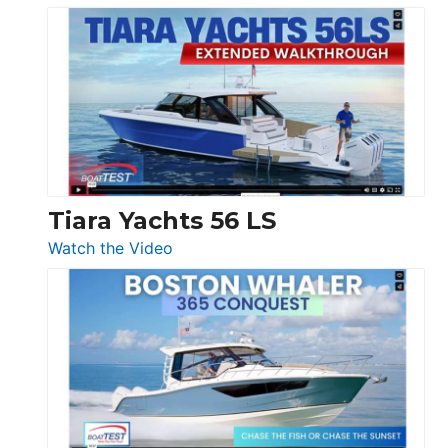
Schaefer
Princess
V33
F58
SF
Flybridge
at
Boot
Düsseldorf
Tiara Yachts 56 LS
:
Watch the Video
Tiara
Yachts
56
LS