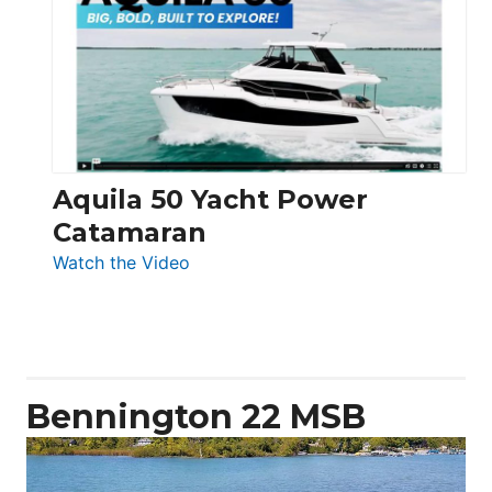
62
Electronic
Aquila 50 Yacht Power
Catamaran
:
Watch the Video
Aquila
50
Yacht
Power
Catamaran
Bennington 22 MSB