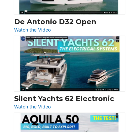
De Antonio D32 Open
:
Watch the Video
De
Antonio
D32
Open
Silent Yachts 62 Electronic
:
Watch the Video
Silent
Yachts
62