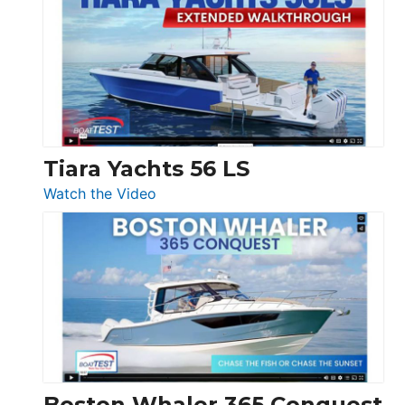
V33
F58
SF
Flybridge
at
Boot
Düsseldorf
Tiara Yachts 56 LS
:
Watch the Video
Tiara
Yachts
56
LS
Boston Whaler 365 Conquest