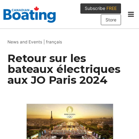
Skip
Subscribe
FREE
to
content
Store
News and Events
|
français
Retour sur les
bateaux électriques
aux JO Paris 2024