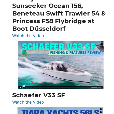
Invictus
Sunseeker Ocean 156,
&
Beneteau Swift Trawler 54 &
Quarken
Princess F58 Flybridge at
at
Boot Düsseldorf
Boot
Düsseldorf
:
Watch the Video
Luxury
Yacht
Tour:
Sunseeker
Ocean
156,
Beneteau
Swift
Trawler
Schaefer V33 SF
54
:
Watch the Video
&
Schaefer
Princess