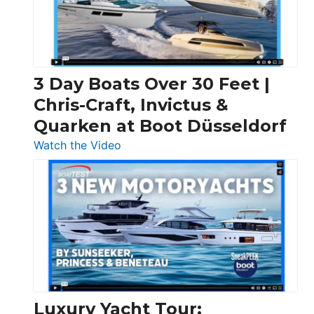
3 Day Boats Over 30 Feet |
Chris-Craft, Invictus &
Quarken at Boot Düsseldorf
:
Watch the Video
3
Day
Boats
Over
30
Feet
|
Chris-
Craft,
Luxury Yacht Tour: