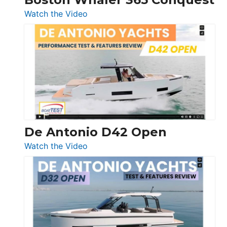
:
Watch the Video
Boston
Whaler
365
Conquest
De Antonio D42 Open
:
Watch the Video
De
Antonio
D42
Open