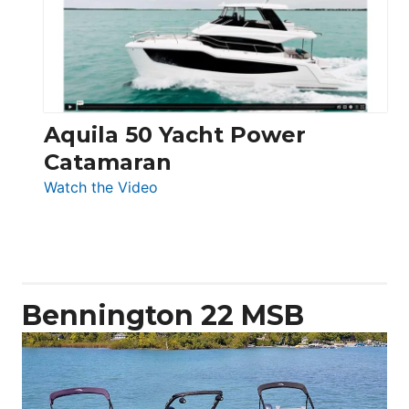
Electronic
Aquila 50 Yacht Power
Catamaran
:
Watch the Video
Aquila
50
Yacht
Power
Catamaran
Bennington 22 MSB