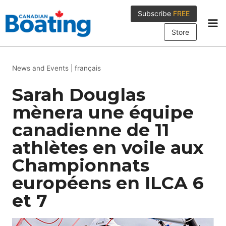
Skip
Subscribe
FREE
to
content
Store
News and Events
|
français
Sarah Douglas
mènera une équipe
canadienne de 11
athlètes en voile aux
Championnats
européens en ILCA 6
et 7