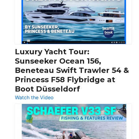
Boats
Over
30
Feet
|
Chris-
Craft,
Luxury Yacht Tour:
Invictus
Sunseeker Ocean 156,
&
Beneteau Swift Trawler 54 &
Quarken
Princess F58 Flybridge at
at
Boot Düsseldorf
Boot
Düsseldorf
:
Watch the Video
Luxury
Yacht
Tour:
Sunseeker
Ocean