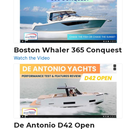
56
LS
Boston Whaler 365 Conquest
:
Watch the Video
Boston
Whaler
365
Conquest
De Antonio D42 Open