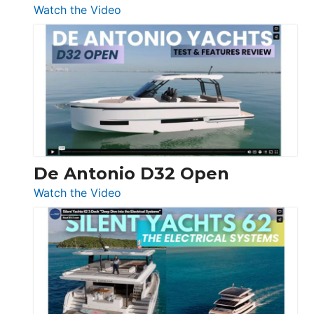
:
Watch the Video
De
Antonio
D42
Open
De Antonio D32 Open
:
Watch the Video
De
Antonio
D32
Open