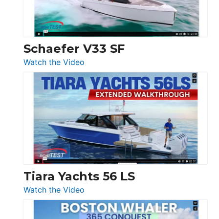
156,
Beneteau
Swift
Trawler
Schaefer V33 SF
54
:
Watch the Video
&
Schaefer
Princess
V33
F58
SF
Flybridge
at
Boot
Düsseldorf
Tiara Yachts 56 LS
:
Watch the Video
Tiara
Yachts