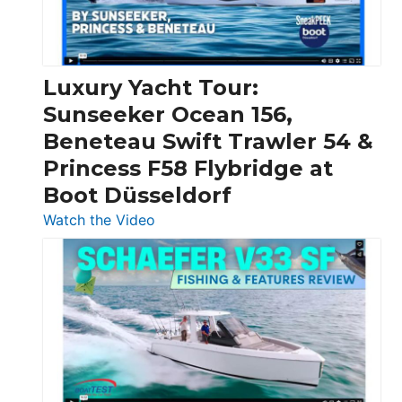
Feet
|
Chris-
Craft,
Luxury Yacht Tour:
Invictus
Sunseeker Ocean 156,
&
Beneteau Swift Trawler 54 &
Quarken
Princess F58 Flybridge at
at
Boot Düsseldorf
Boot
Düsseldorf
:
Watch the Video
Luxury
Yacht
Tour:
Sunseeker
Ocean
156,
Beneteau
Swift