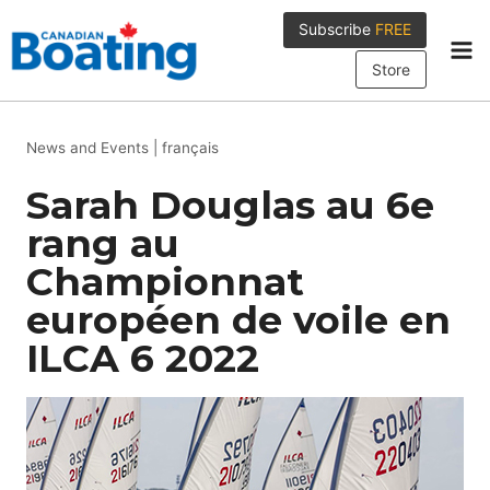
Skip
Subscribe
FREE
to
content
Store
News and Events
|
français
Sarah Douglas au 6e
rang au
Championnat
européen de voile en
ILCA 6 2022