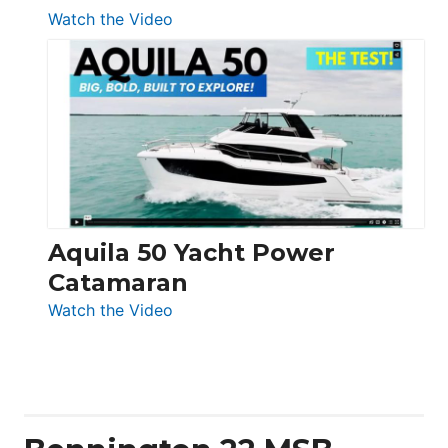
:
Watch the Video
Silent
Yachts
62
Electronic
Aquila 50 Yacht Power
Catamaran
:
Watch the Video
Aquila
50
Yacht
Power
Catamaran