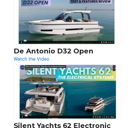
D42
Open
De Antonio D32 Open
:
Watch the Video
De
Antonio
D32
Open
Silent Yachts 62 Electronic