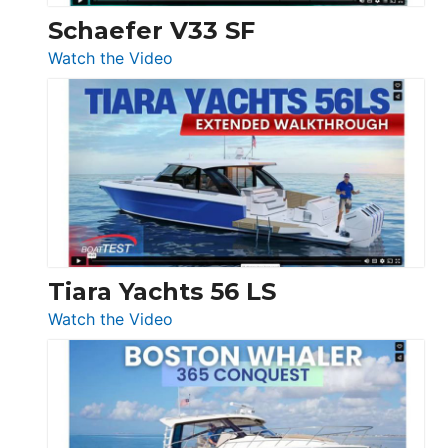
Trawler
Schaefer V33 SF
54
:
Watch the Video
&
Schaefer
Princess
V33
F58
SF
Flybridge
at
Boot
Düsseldorf
Tiara Yachts 56 LS
:
Watch the Video
Tiara
Yachts
56
LS