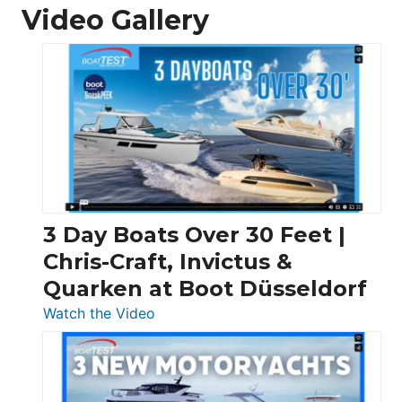
Video Gallery
3 Day Boats Over 30 Feet |
Chris-Craft, Invictus &
Quarken at Boot Düsseldorf
:
Watch the Video
3
Day
Boats
Over