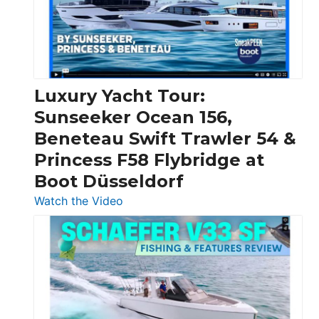
30
Feet
|
Chris-
Craft,
Luxury Yacht Tour:
Invictus
Sunseeker Ocean 156,
&
Beneteau Swift Trawler 54 &
Quarken
Princess F58 Flybridge at
at
Boot Düsseldorf
Boot
Düsseldorf
:
Watch the Video
Luxury
Yacht
Tour:
Sunseeker
Ocean
156,