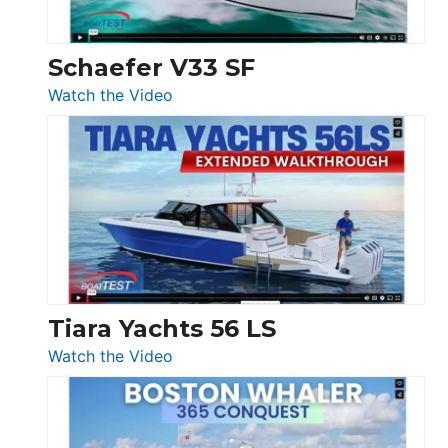
Beneteau
Swift
Trawler
Schaefer V33 SF
54
:
Watch the Video
&
Schaefer
Princess
V33
F58
SF
Flybridge
at
Boot
Düsseldorf
Tiara Yachts 56 LS
:
Watch the Video
Tiara
Yachts
56