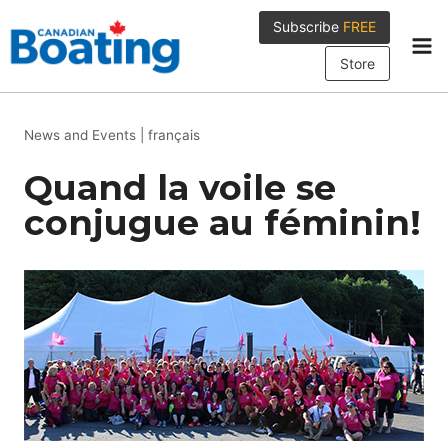
Skip
Subscribe
FREE
to
content
Store
News and Events
|
français
Quand la voile se
conjugue au féminin!