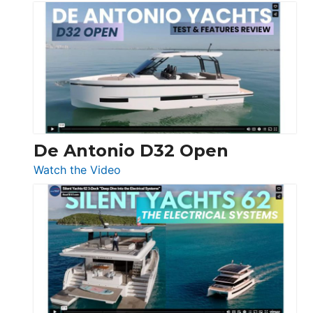
De
Antonio
D42
Open
De Antonio D32 Open
:
Watch the Video
De
Antonio
D32
Open