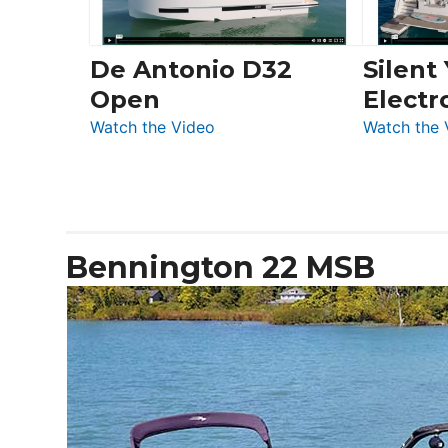
De Antonio D32
Silent
Open
Electr
:
Watch the Video
Watch the 
De
Antonio
D32
Open
Bennington 22 MSB