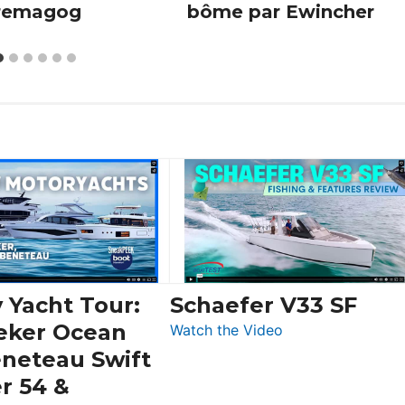
remagog
bôme par Ewincher
 Yacht Tour:
Schaefer V33 SF
eker Ocean
:
Watch the Video
Schaefer
eneteau Swift
V33
r 54 &
SF