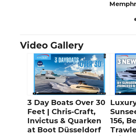
Memph
Video Gallery
3 Day Boats Over 30
Luxury
Feet | Chris-Craft,
Sunse
Invictus & Quarken
156, B
at Boot Düsseldorf
Trawle