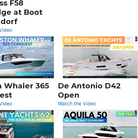
ss F58
dge at Boot
ldorf
:
Video
Luxury
Yacht
Tour:
Sunseeker
Ocean
156,
Beneteau
n Whaler 365
De Antonio D42
Swift
est
Open
Trawler
:
:
Video
Watch the Video
54
Boston
De
&
Whaler
Antonio
Princess
365
D42
F58
Conquest
Open
Flybridge