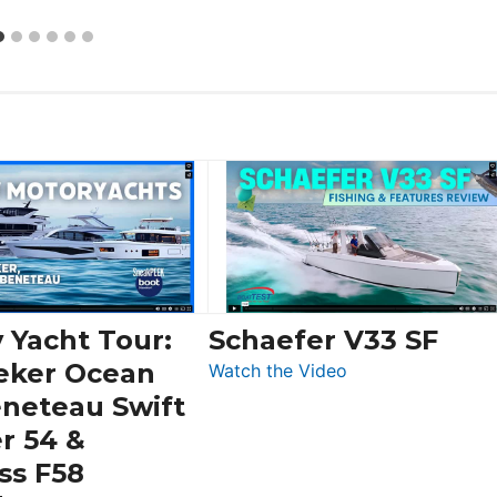
 Yacht Tour:
Schaefer V33 SF
eker Ocean
:
Watch the Video
Schaefer
eneteau Swift
V33
r 54 &
SF
ss F58