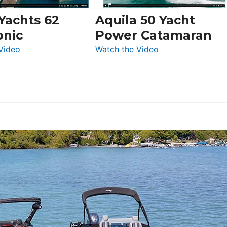
Boot
 Yachts 62
Aquila 50 Yacht
Düsseldorf
onic
Power Catamaran
:
:
Video
Watch the Video
Silent
Aquila
Yachts
50
62
Yacht
Electronic
Power
Catamaran