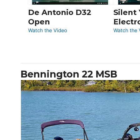
De Antonio D32
Silent
Open
Electr
:
Watch the Video
Watch the 
De
Antonio
D32
Open
Bennington 22 MSB