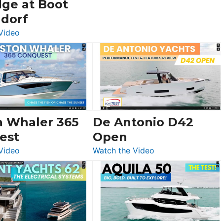
dge at Boot
ldorf
:
Video
Luxury
Yacht
Tour:
Sunseeker
Ocean
156,
Beneteau
n Whaler 365
De Antonio D42
Swift
est
Open
Trawler
:
:
Video
Watch the Video
54
Boston
De
&
Whaler
Antonio
Princess
365
D42
F58
Conquest
Open
Flybridge
at