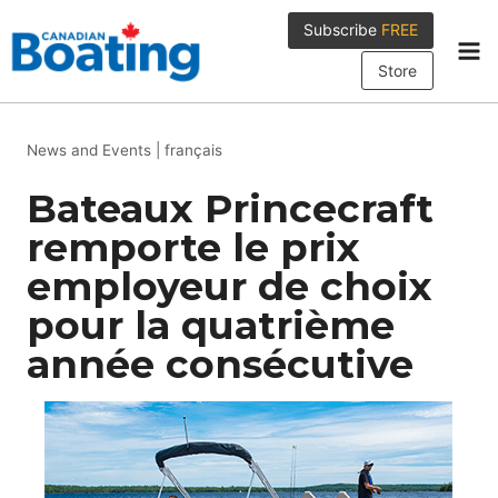
Skip
Subscribe
FREE
to
content
Store
News and Events
|
français
Bateaux Princecraft
remporte le prix
employeur de choix
pour la quatrième
année consécutive