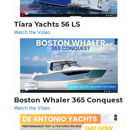
Düsseldorf
Tiara Yachts 56 LS
:
Watch the Video
Tiara
Yachts
56
LS
Boston Whaler 365 Conquest
:
Watch the Video
Boston
Whaler
365