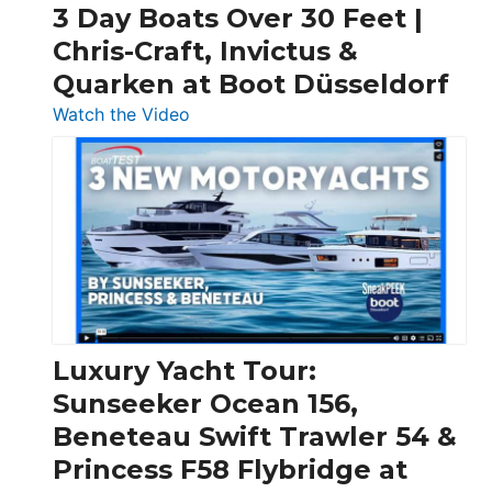
3 Day Boats Over 30 Feet |
Chris-Craft, Invictus &
Quarken at Boot Düsseldorf
:
Watch the Video
3
Day
Boats
Over
30
Feet
|
Chris-
Craft,
Luxury Yacht Tour:
Invictus
Sunseeker Ocean 156,
&
Beneteau Swift Trawler 54 &
Quarken
Princess F58 Flybridge at
at