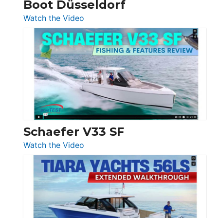
Boot Düsseldorf
Boot
Düsseldorf
:
Watch the Video
Luxury
Yacht
Tour:
Sunseeker
Ocean
156,
Beneteau
Swift
Trawler
Schaefer V33 SF
54
:
Watch the Video
&
Schaefer
Princess
V33
F58
SF
Flybridge
at
Boot