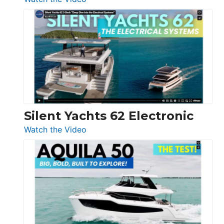
De
Antonio
D32
Open
Silent Yachts 62 Electronic
:
Watch the Video
Silent
Yachts
62
Electronic