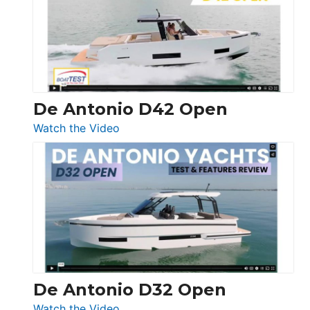
Conquest
De Antonio D42 Open
:
Watch the Video
De
Antonio
D42
Open
De Antonio D32 Open
:
Watch the Video