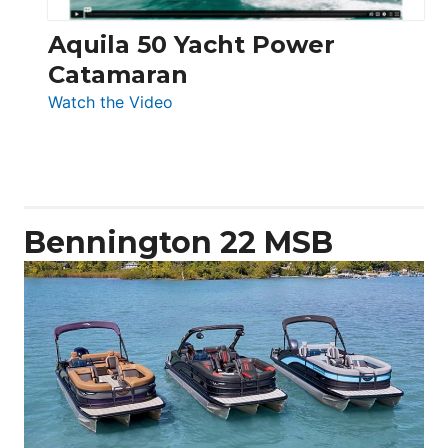
Aquila 50 Yacht Power
Catamaran
:
Watch the Video
Aquila
50
Yacht
Power
Catamaran
Bennington 22 MSB