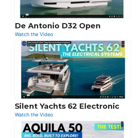
De Antonio D32 Open
:
Watch the Video
De
Antonio
D32
Open
Silent Yachts 62 Electronic
:
Watch the Video
Silent
Yachts
62