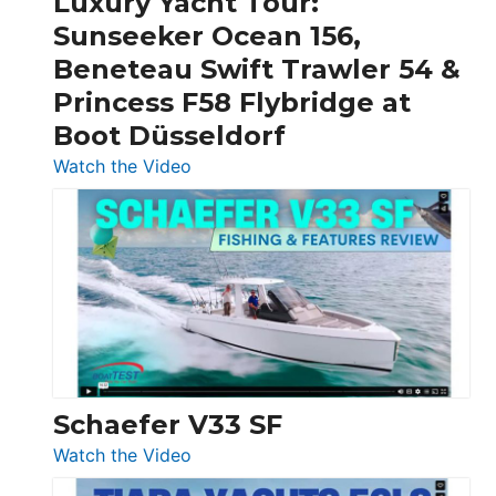
Luxury Yacht Tour:
Invictus
Sunseeker Ocean 156,
&
Beneteau Swift Trawler 54 &
Quarken
Princess F58 Flybridge at
at
Boot Düsseldorf
Boot
Düsseldorf
:
Watch the Video
Luxury
Yacht
Tour:
Sunseeker
Ocean
156,
Beneteau
Swift
Trawler
Schaefer V33 SF
54
:
Watch the Video
&
Schaefer