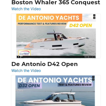
Boston Whaler 365 Conquest
:
Watch the Video
Boston
Whaler
365
Conquest
De Antonio D42 Open
:
Watch the Video
De
Antonio
D42
Open