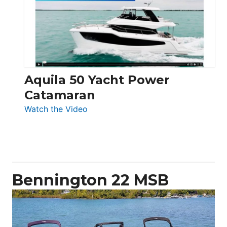
Electronic
Aquila 50 Yacht Power
Catamaran
:
Watch the Video
Aquila
50
Yacht
Power
Catamaran
Bennington 22 MSB