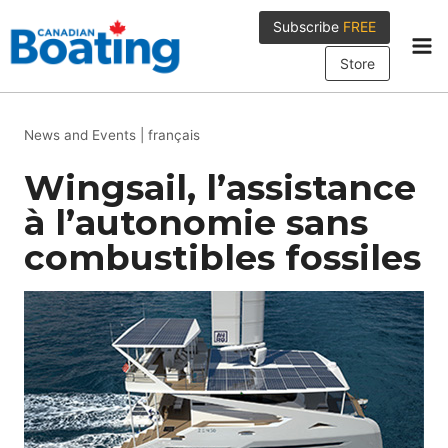
Skip
Subscribe
FREE
to
content
Store
News and Events
|
français
Wingsail, l’assistance
à l’autonomie sans
combustibles fossiles