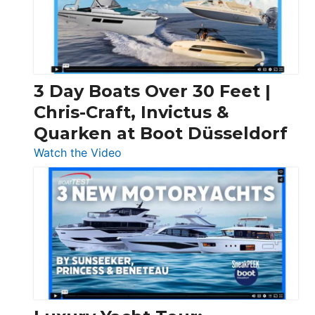
3 Day Boats Over 30 Feet |
Chris-Craft, Invictus &
Quarken at Boot Düsseldorf
:
Watch the Video
3
Day
Boats
Over
30
Feet
|
Chris-
Craft,