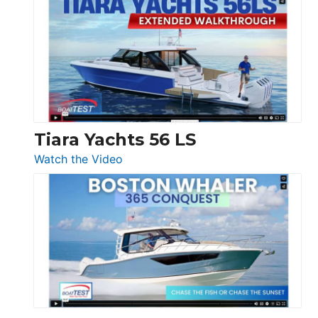
Princess
V33
F58
SF
Flybridge
at
Boot
Düsseldorf
Tiara Yachts 56 LS
:
Watch the Video
Tiara
Yachts
56
LS