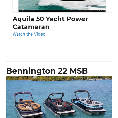
Aquila 50 Yacht Power
Catamaran
:
Watch the Video
Aquila
50
Yacht
Power
Catamaran
Bennington 22 MSB