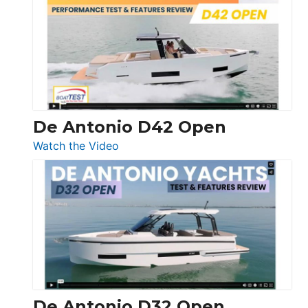
365
Conquest
De Antonio D42 Open
:
Watch the Video
De
Antonio
D42
Open
De Antonio D32 Open