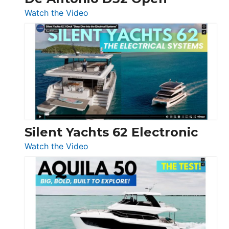
:
Watch the Video
De
Antonio
D32
Open
Silent Yachts 62 Electronic
:
Watch the Video
Silent
Yachts
62
Electronic