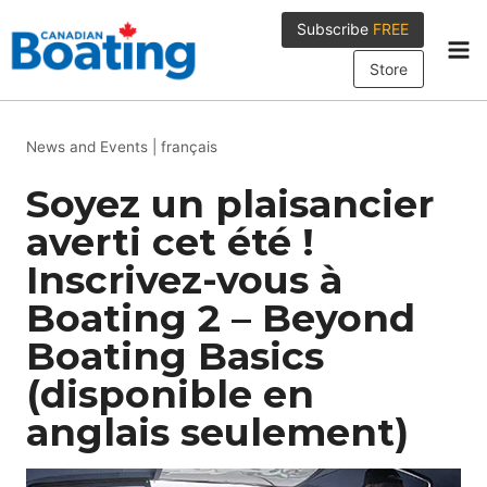
Skip
Subscribe
FREE
to
content
Store
News and Events
|
français
Soyez un plaisancier
averti cet été !
Inscrivez-vous à
Boating 2 – Beyond
Boating Basics
(disponible en
anglais seulement)