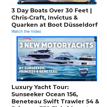
3 Day Boats Over 30 Feet |
Chris-Craft, Invictus &
Quarken at Boot Düsseldorf
:
Watch the Video
3
Day
Boats
Over
30
Feet
|
Chris-
Craft,
Luxury Yacht Tour:
Invictus
Sunseeker Ocean 156,
&
Beneteau Swift Trawler 54 &
Quarken