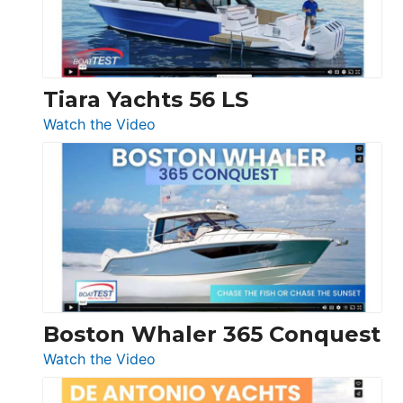
Boot
Düsseldorf
Tiara Yachts 56 LS
:
Watch the Video
Tiara
Yachts
56
LS
Boston Whaler 365 Conquest
:
Watch the Video
Boston
Whaler