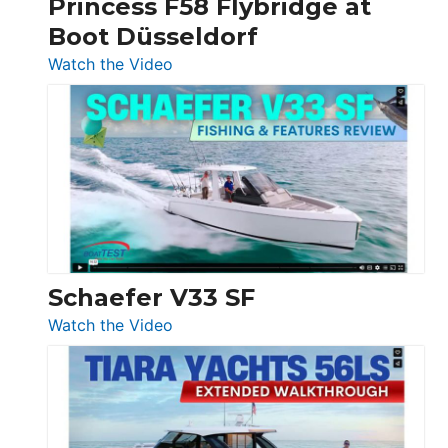
Princess F58 Flybridge at
at
Boot Düsseldorf
Boot
Düsseldorf
:
Watch the Video
Luxury
Yacht
Tour:
Sunseeker
Ocean
156,
Beneteau
Swift
Trawler
Schaefer V33 SF
54
:
Watch the Video
&
Schaefer
Princess
V33
F58
SF
Flybridge
at