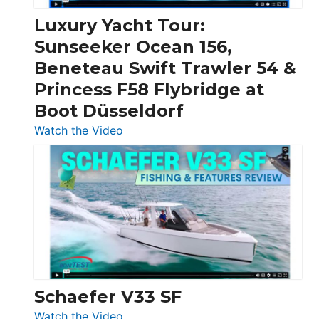
Chris-
Craft,
Luxury Yacht Tour:
Invictus
Sunseeker Ocean 156,
&
Beneteau Swift Trawler 54 &
Quarken
Princess F58 Flybridge at
at
Boot Düsseldorf
Boot
Düsseldorf
:
Watch the Video
Luxury
Yacht
Tour:
Sunseeker
Ocean
156,
Beneteau
Swift
Trawler
Schaefer V33 SF
54
:
Watch the Video