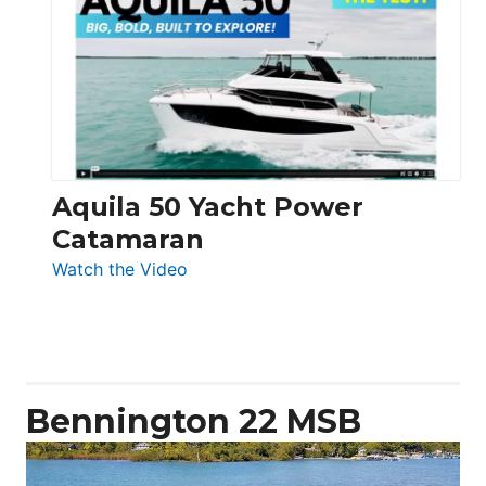
Yachts
62
Electronic
Aquila 50 Yacht Power
Catamaran
:
Watch the Video
Aquila
50
Yacht
Power
Catamaran
Bennington 22 MSB