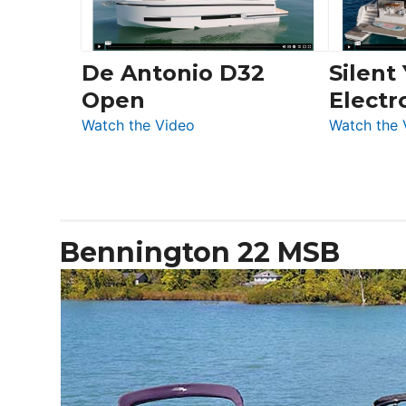
De Antonio D32
Silent
Open
Electr
:
Watch the Video
Watch the 
De
Antonio
D32
Open
Bennington 22 MSB