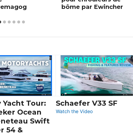
remagog
bôme par Ewincher
 Yacht Tour:
Schaefer V33 SF
eker Ocean
:
Watch the Video
Schaefer
eneteau Swift
V33
r 54 &