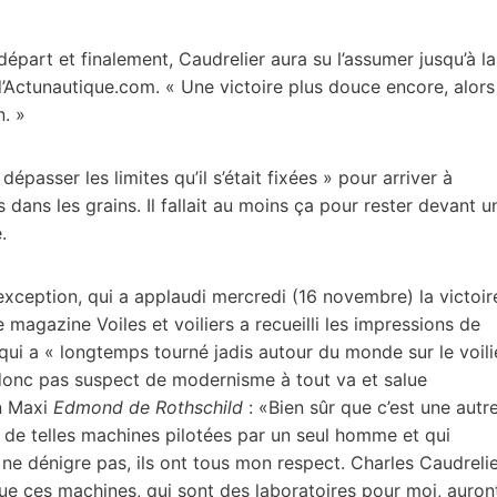
e départ et finalement, Caudrelier aura su l’assumer jusqu’à la
d’Actunautique.com. « Une victoire plus douce encore, alors
n. »
passer les limites qu’il s’était fixées » pour arriver à
ans les grains. Il fallait au moins ça pour rester devant u
.
exception, qui a applaudi mercredi (16 novembre) la victoir
magazine Voiles et voiliers a recueilli les impressions de
i a « longtemps tourné jadis autour du monde sur le voili
donc pas suspect de modernisme à tout va et salue
on Maxi
Edmond de Rothschild
: «Bien sûr que c’est une autr
 de telles machines pilotées par un seul homme et qui
 ne dénigre pas, ils ont tous mon respect. Charles Caudreli
 que ces machines, qui sont des laboratoires pour moi, auron