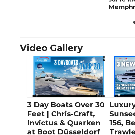
Memph
Video Gallery
3 Day Boats Over 30
Luxury
Feet | Chris-Craft,
Sunse
Invictus & Quarken
156, B
at Boot Düsseldorf
Trawle