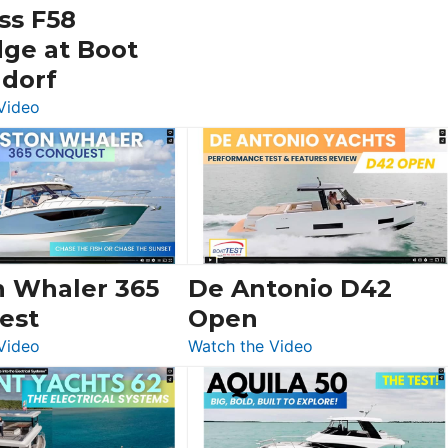
SF
ss F58
dge at Boot
ldorf
:
Video
Luxury
Yacht
Tour:
Sunseeker
Ocean
156,
Beneteau
n Whaler 365
De Antonio D42
Swift
est
Open
Trawler
:
:
Video
Watch the Video
54
Boston
De
&
Whaler
Antonio
Princess
365
D42
F58
Conquest
Open