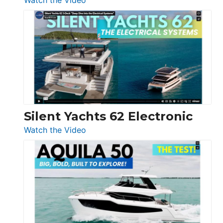
De
Antonio
D32
Open
Silent Yachts 62 Electronic
:
Watch the Video
Silent
Yachts
62
Electronic