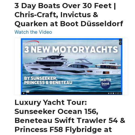
3 Day Boats Over 30 Feet |
Chris-Craft, Invictus &
Quarken at Boot Düsseldorf
:
Watch the Video
3
Day
Boats
Over
30
Feet
|
Chris-
Craft,
Luxury Yacht Tour:
Invictus
Sunseeker Ocean 156,
&
Beneteau Swift Trawler 54 &
Quarken
Princess F58 Flybridge at
at