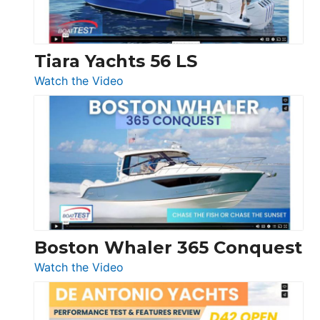
Düsseldorf
Tiara Yachts 56 LS
:
Watch the Video
Tiara
Yachts
56
LS
Boston Whaler 365 Conquest
:
Watch the Video
Boston
Whaler
365