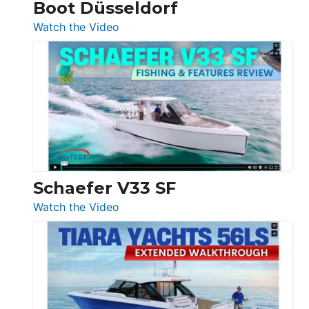
Boot Düsseldorf
Boot
Düsseldorf
:
Watch the Video
Luxury
Yacht
Tour:
Sunseeker
Ocean
156,
Beneteau
Swift
Trawler
Schaefer V33 SF
54
:
Watch the Video
&
Schaefer
Princess
V33
F58
SF
Flybridge
at
Boot