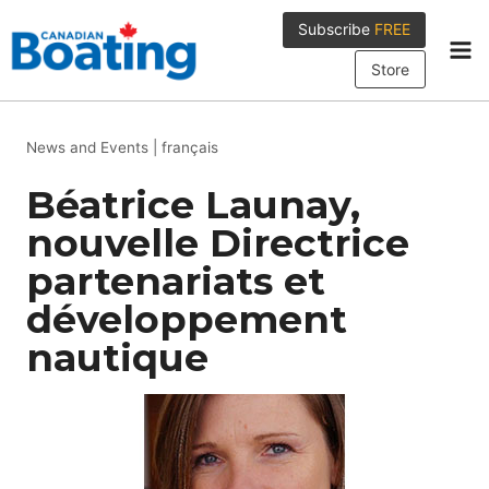
Skip
Subscribe
FREE
to
content
Store
News and Events
|
français
Béatrice Launay,
nouvelle Directrice
partenariats et
développement
nautique