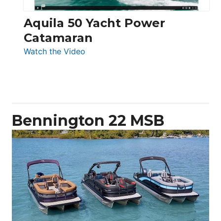
Aquila 50 Yacht Power
Catamaran
:
Watch the Video
Aquila
50
Yacht
Power
Catamaran
Bennington 22 MSB