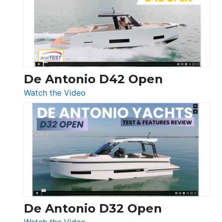
Conquest
De Antonio D42 Open
:
Watch the Video
De
Antonio
D42
Open
De Antonio D32 Open
:
Watch the Video