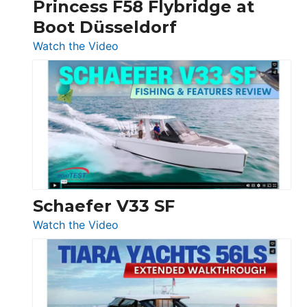
Princess F58 Flybridge at
at
Boot Düsseldorf
Boot
Düsseldorf
:
Watch the Video
Luxury
Yacht
Tour:
Sunseeker
Ocean
156,
Beneteau
Swift
Trawler
Schaefer V33 SF
54
:
Watch the Video
&
Schaefer
Princess
V33
F58
SF
Flybridge
at