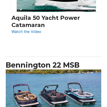
Aquila 50 Yacht Power
Catamaran
:
Watch the Video
Aquila
50
Yacht
Power
Catamaran
Bennington 22 MSB