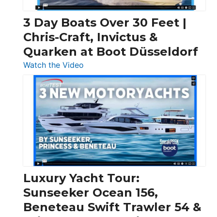
3 Day Boats Over 30 Feet |
Chris-Craft, Invictus &
Quarken at Boot Düsseldorf
:
Watch the Video
3
Day
Boats
Over
30
Feet
|
Chris-
Craft,
Luxury Yacht Tour:
Invictus
Sunseeker Ocean 156,
&
Beneteau Swift Trawler 54 &
Quarken