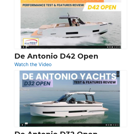
Whaler
365
Conquest
De Antonio D42 Open
:
Watch the Video
De
Antonio
D42
Open