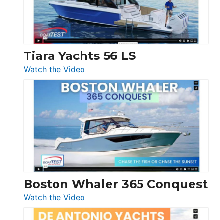
Boot
Düsseldorf
Tiara Yachts 56 LS
:
Watch the Video
Tiara
Yachts
56
LS
Boston Whaler 365 Conquest
:
Watch the Video
Boston