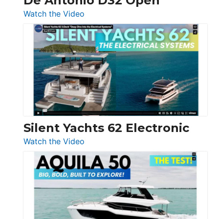
De Antonio D32 Open
:
Watch the Video
De
Antonio
D32
Open
Silent Yachts 62 Electronic
:
Watch the Video
Silent
Yachts
62
Electronic